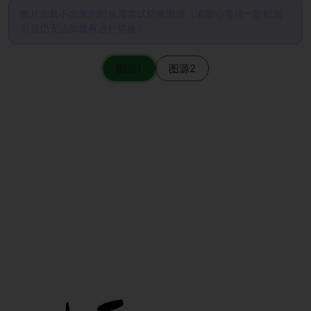
图片加载不出来的时候请尝试切换图源（请耐心等待一定时间
后若仍无法加载再进行切换）
图源1
图源2