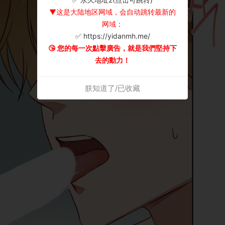
▼这是大陆地区网域，会自动跳转最新的
网域：
✅ https://yidanmh.me/
😘 您的每一次點擊廣告，就是我們堅持下
去的動力！
朕知道了/已收藏