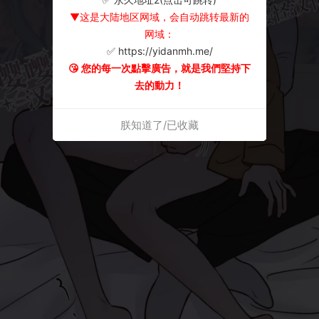
▼这是大陆地区网域，会自动跳转最新的
网域：
✅ https://yidanmh.me/
😘 您的每一次點擊廣告，就是我們堅持下
去的動力！
朕知道了/已收藏