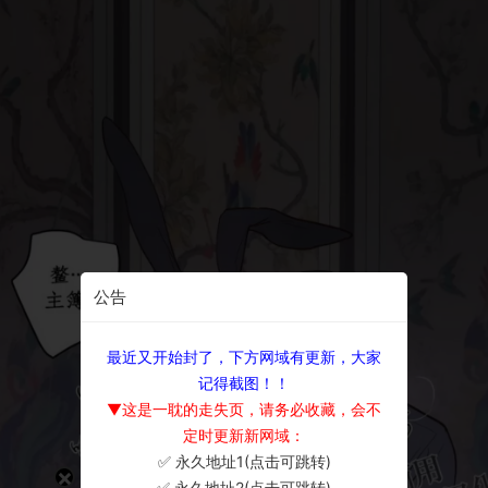
公告
最近又开始封了，下方网域有更新，大家
记得截图！！
▼这是一耽的走失页，请务必收藏，会不
定时更新新网域：
✅ 永久地址1(点击可跳转)
×
✅ 永久地址2(点击可跳转)