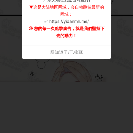
▼这是大陆地区网域，会自动跳转最新的
网域：
✅ https://yidanmh.me/
😘 您的每一次點擊廣告，就是我們堅持下
去的動力！
朕知道了/已收藏