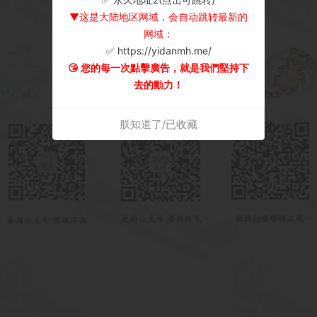
▼这是大陆地区网域，会自动跳转最新的
网域：
✅ https://yidanmh.me/
😘 您的每一次點擊廣告，就是我們堅持下
去的動力！
朕知道了/已收藏