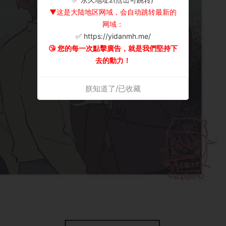
▼这是大陆地区网域，会自动跳转最新的
网域：
✅ https://yidanmh.me/
😘 您的每一次點擊廣告，就是我們堅持下
去的動力！
朕知道了/已收藏