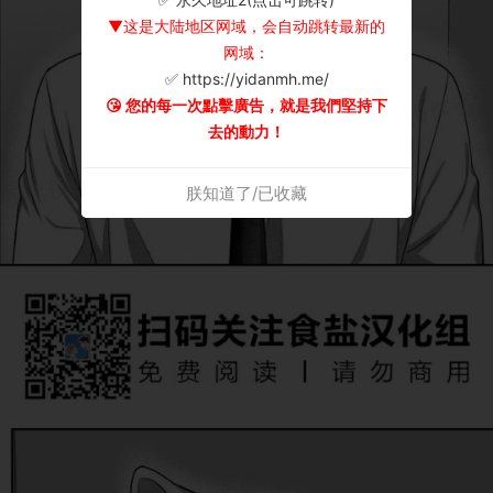
▼这是大陆地区网域，会自动跳转最新的
网域：
✅ https://yidanmh.me/
😘 您的每一次點擊廣告，就是我們堅持下
去的動力！
朕知道了/已收藏