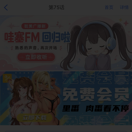
第75话
首页
详情