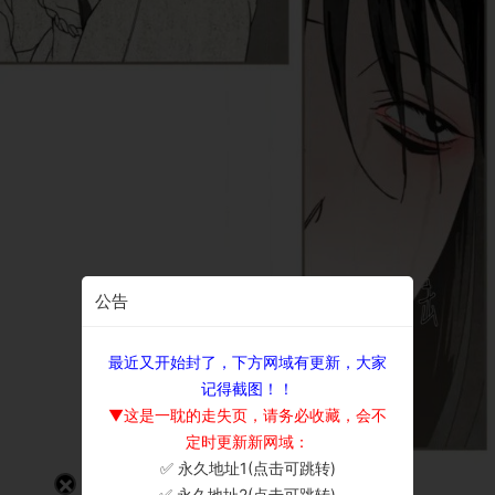
公告
最近又开始封了，下方网域有更新，大家
记得截图！！
▼这是一耽的走失页，请务必收藏，会不
定时更新新网域：
✅ 永久地址1(点击可跳转)
×
✅ 永久地址2(点击可跳转)