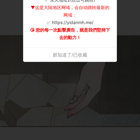
▼这是大陆地区网域，会自动跳转最新的
网域：
✅ https://yidanmh.me/
😘 您的每一次點擊廣告，就是我們堅持下
去的動力！
朕知道了/已收藏