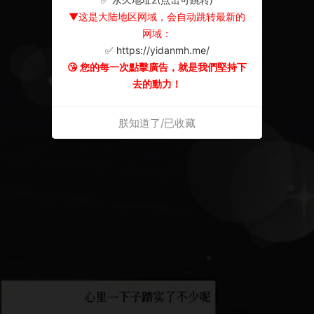
▼这是大陆地区网域，会自动跳转最新的
网域：
✅ https://yidanmh.me/
😘 您的每一次點擊廣告，就是我們堅持下
去的動力！
朕知道了/已收藏