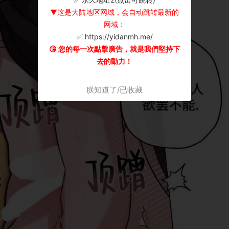
▼这是大陆地区网域，会自动跳转最新的
网域：
✅ https://yidanmh.me/
😘 您的每一次點擊廣告，就是我們堅持下
去的動力！
朕知道了/已收藏