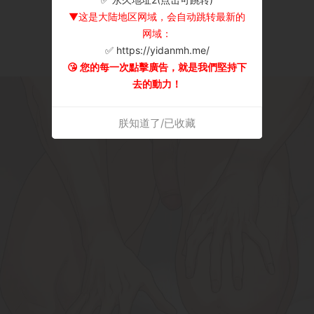
▼这是大陆地区网域，会自动跳转最新的
网域：
✅ https://yidanmh.me/
😘 您的每一次點擊廣告，就是我們堅持下
去的動力！
朕知道了/已收藏