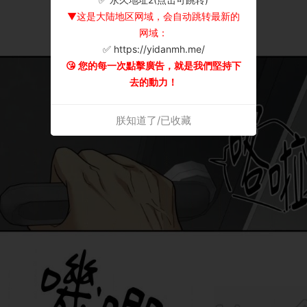
▼这是大陆地区网域，会自动跳转最新的
网域：
✅ https://yidanmh.me/
😘 您的每一次點擊廣告，就是我們堅持下
去的動力！
朕知道了/已收藏