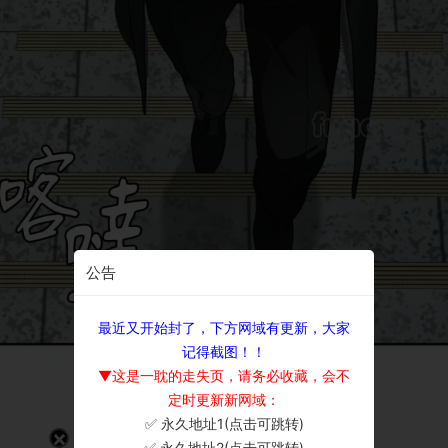
公告
最近又开始封了，下方网域有更新，大家
记得截图！！
▼这是一耽的走失页，请务必收藏，会不
定时更新新网域：
✅ 永久地址1(点击可跳转)
×
✅ 永久地址2(点击可跳转)