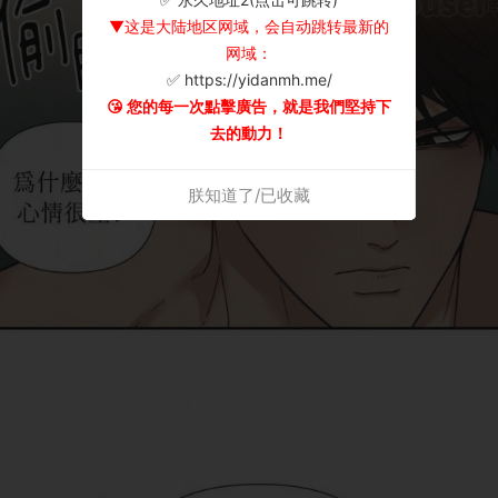
▼这是大陆地区网域，会自动跳转最新的
网域：
✅ https://yidanmh.me/
😘 您的每一次點擊廣告，就是我們堅持下
去的動力！
朕知道了/已收藏