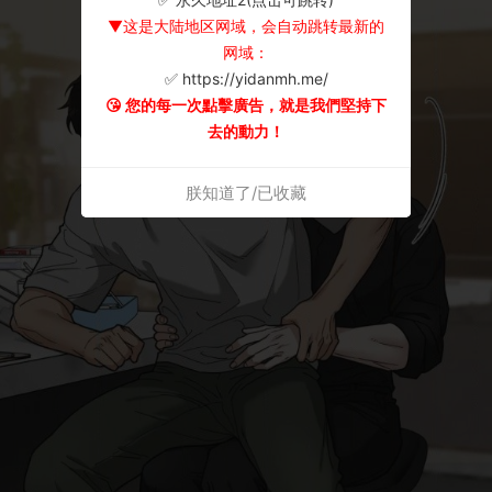
▼这是大陆地区网域，会自动跳转最新的
网域：
✅ https://yidanmh.me/
😘 您的每一次點擊廣告，就是我們堅持下
去的動力！
朕知道了/已收藏