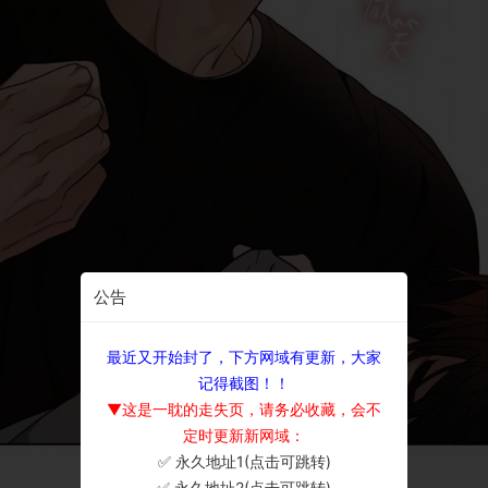
公告
最近又开始封了，下方网域有更新，大家
记得截图！！
▼这是一耽的走失页，请务必收藏，会不
定时更新新网域：
✅ 永久地址1(点击可跳转)
×
✅ 永久地址2(点击可跳转)