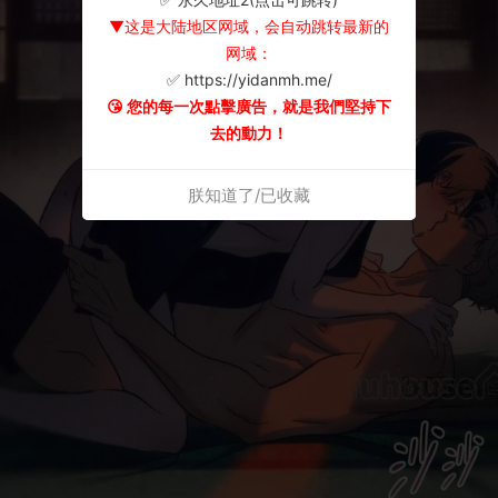
▼这是大陆地区网域，会自动跳转最新的
网域：
✅ https://yidanmh.me/
😘 您的每一次點擊廣告，就是我們堅持下
去的動力！
朕知道了/已收藏