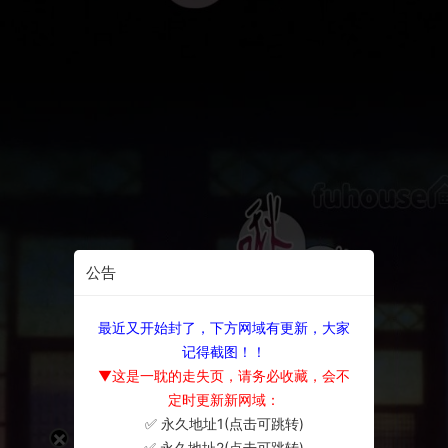
公告
最近又开始封了，下方网域有更新，大家
记得截图！！
▼这是一耽的走失页，请务必收藏，会不
定时更新新网域：
✅ 永久地址1(点击可跳转)
×
✅ 永久地址2(点击可跳转)