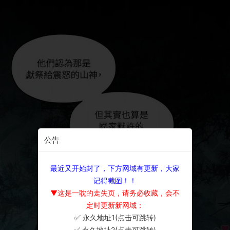
公告
最近又开始封了，下方网域有更新，大家
记得截图！！
▼这是一耽的走失页，请务必收藏，会不
定时更新新网域：
✅ 永久地址1(点击可跳转)
×
✅ 永久地址2(点击可跳转)