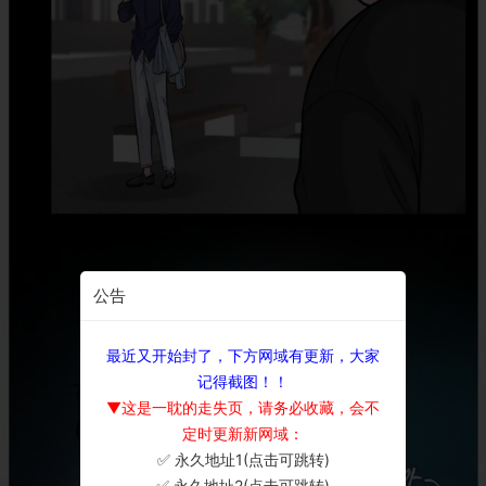
公告
最近又开始封了，下方网域有更新，大家
记得截图！！
▼这是一耽的走失页，请务必收藏，会不
定时更新新网域：
✅ 永久地址1(点击可跳转)
×
✅ 永久地址2(点击可跳转)