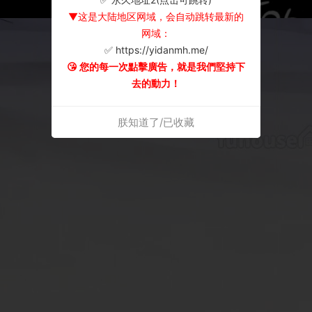
▼这是大陆地区网域，会自动跳转最新的
网域：
✅ https://yidanmh.me/
😘 您的每一次點擊廣告，就是我們堅持下
去的動力！
朕知道了/已收藏